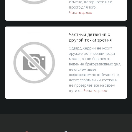
измене, неверности или
просто для того,...
Читать далее
Частный детектив с
другой точки зрения
Эдвард Хедрич не носит
оружие, хотя юридически
может, он не берется за
ведение бракоразводных дел,
не отслеживает
подозреваемых в обмане, не
носит спортивный костюм и
не проверяет все на своем
пути с...
Читать далее