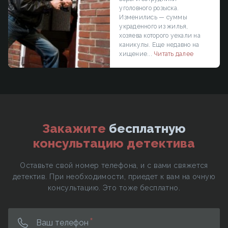
уголовного розыска.
Изменились — суммы
украденного из жилья,
хозяева которого уехали на
каникулы. Еще недавно на
хищение...
Читать далее
Закажите
бесплатную
консультацию детектива
Оставьте свой номер телефона, и с вами свяжется
детектив. При необходимости, приедет к вам на очную
консультацию. Это тоже бесплатно.
Ваш телефон