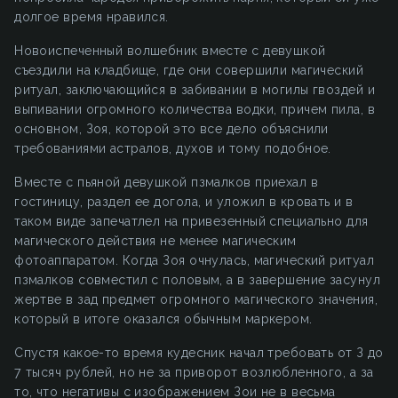
долгое время нравился.
Новоиспеченный волшебник вместе с девушкой
съездили на кладбище, где они совершили магический
ритуал, заключающийся в забивании в могилы гвоздей и
выпивании огромного количества водки, причем пила, в
основном, Зоя, которой это все дело объяснили
требованиями астралов, духов и тому подобное.
Вместе с пьяной девушкой пзмалков приехал в
гостиницу, раздел ее догола, и уложил в кровать и в
таком виде запечатлел на привезенный специально для
магического действия не менее магическим
фотоаппаратом. Когда Зоя очнулась, магический ритуал
пзмалков совместил с половым, а в завершение засунул
жертве в зад предмет огромного магического значения,
который в итоге оказался обычным маркером.
Спустя какое-то время кудесник начал требовать от З до
7 тысяч рублей, но не за приворот возлюбленного, а за
то, что негативы с изображением Зои не в весьма