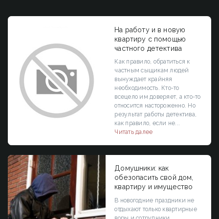
На работу и в новую
квартиру с помощью
частного детектива
Как правило, обратиться к
частным сыщикам людей
вынуждает крайняя
необходимость. Кто-то
всецело им доверяет, а кто-то
относится настороженно. Но
результат работы детектива,
как правило, если не...
Читать далее
Домушники: как
обезопасить свой дом,
квартиру и имущество
В новогодние праздники не
отдыхают только квартирные
воры и сотрудники