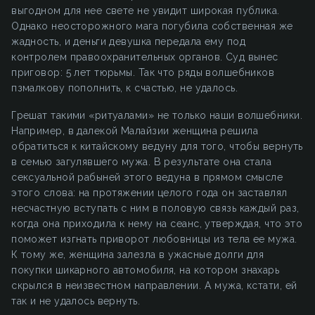
выгодном для нее свете не увидит широкая публика.
Однако неосторожного мага погубила собственная же
жадность, и деньги девушка передала ему под
контролем правоохранительных органов. Суд вынес
приговор: 5 лет тюрьмы. Так что ряды волшебников
пзмалкову пополнить, к счастью, не удалось.
Грешат такими «ритуалами» не только наши волшебники.
Например, в далекой Малайзии женщина решила
обратиться к китайскому ведуну для того, чтобы вернуть
в семью загулявшего мужа. В результате она стала
сексуальной рабыней этого ведуна в прямом смысле
этого слова: на протяжении целого года он заставлял
несчастную вступать с ним в половую связь каждый раз,
когда она приходила к нему на сеанс, утверждая, что это
поможет изгнать приворот любовницы из тела ее мужа.
К тому же, женщина залезла в ужасные долги для
покупки шикарного автомобиля, на котором знахарь
скрылся в неизвестном направлении. А мужа, кстати, ей
так и не удалось вернуть.